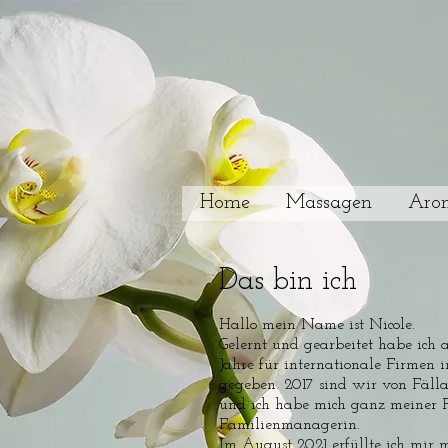
Home
Massagen
Aro
Das bin ich
Hallo mein Name ist Nicole.
Gelernt und gearbeitet habe ich a
Jahre für internationale Firmen 
gegeben. 2017 sind wir von Fäll
und ich habe mich ganz meiner 
Familienmanagerin.
Im August 2021 erfüllte ich mir 