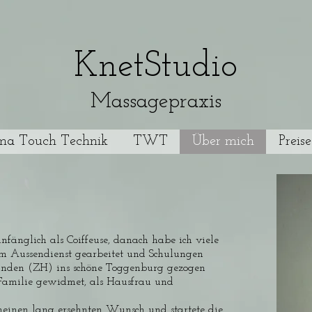
KnetStudio
Massagepraxis
ma Touch Technik
TWT
Über mich
Preis
nfänglich als Coiffeuse, danach habe ich viele
im Aussendienst gearbeitet und Schulungen
anden (ZH) ins schöne Toggenburg gezogen
Familie gewidmet, als Hausfrau und
meinen lang ersehnten Wunsch und startete die