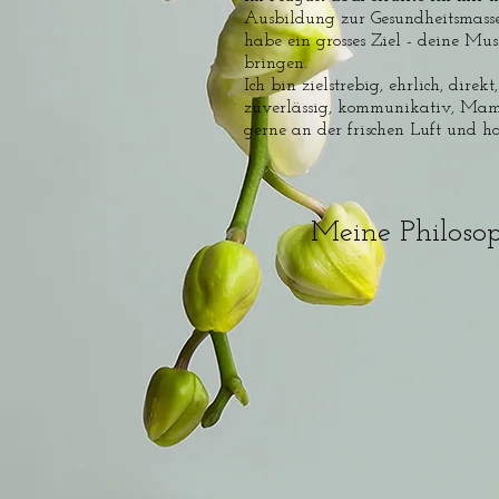
Ausbildung zur Gesundheitsmasse
habe ein grosses Ziel - deine Mu
bringen.
Ich bin zielstrebig, ehrlich, dire
zuverlässig, kommunikativ, Mami 
gerne an der frischen Luft und h
Meine Philosop